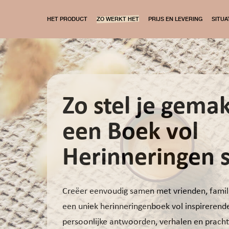
HET PRODUCT
ZO WERKT HET
PRIJS EN LEVERING
SITUA
';
Zo stel je gemak
een Boek vol
Herinneringen
Creëer eenvoudig samen met vrienden, famili
een uniek herinneringenboek vol inspirerend
persoonlijke antwoorden, verhalen en prachti