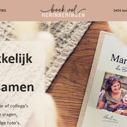
TIES
3404 beo
kelijk
 samen
e of collega's
e vragen,
ge foto's.